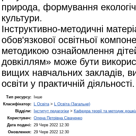
природа, формування екологічн
культури.
Інструктивно-методичні матері
обов'язкової освітньої компо
методикою ознайомлення дітей
довкіллям» може бути викори
вищих навчальних закладів, в
освіти у практичній діяльності.
Тип ресурсу:
Інше
Класифікатор:
L Освіта
>
L Освіта (Загальне)
Відділи:
Інститут педагогіки
>
Кафедра теорії та методик дошкіл
Користувач:
Олена Петрівна Сіваченко
Дата подачі:
29 Черв 2022 12:30
Оновлення:
29 Черв 2022 12:30