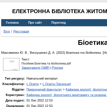
ЕЛЕКТРОННА БІБЛІОТЕКА ЖИТО
Головна
Про сайт
Перегляд
Вхід
Реєстрація
Біоетика
Максименко Ю. В.
,
Вискушенко Д. А.
(2022)
Біоетика та біобезпека.
[На
Текст
Посібник Біоетика та біобезпека.pdf
Завантажити (1MB)
|
Preview
Тип ресурсу:
Навчальний матеріал
Класифікатор:
L Освіта
>
L Освіта (Загальне)
Відділи:
Природничий факультет
>
Кафедра зоології, біологічн
Користувач:
Кафедра зоології, біологічного моніторингу та охорони
Дата подачі:
01 Лип 2022 12:53
Оновлення:
01 Лип 2022 12:53