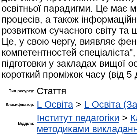
освітньої парадигми. Це має м
процесів, а також інформаційн
розвитком сучасного світу та ш
Це, у свою чергу, виявляє фе
компетентностей спеціаліста",
підготовки у закладах вищої о
короткий проміжок часу (від 5 д
Стаття
Тип ресурсу:
L Освіта
>
L Освіта (З
Класифікатор:
Інститут педагогіки
>
К
Відділи:
методиками викладання