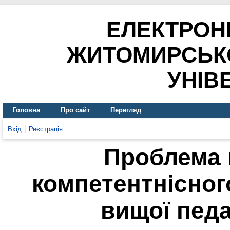
ЕЛЕКТРОН
ЖИТОМИРСЬК
УНІВ
Головна
Про сайт
Перегляд
Вхід
Реєстрація
Проблема
компетентнісног
вищої педа