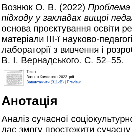
Вознюк О. В.
(2022)
Проблема
підходу у закладах вищої педа
основа проєктування освіти рег
матеріали ІІІ-ї науково-педаго
лабораторії з вивчення і розр
В. І. Вернадського. С. 52–55.
Текст
Вознюк Компетент 2022 .pdf
Завантажити (311kB)
|
Preview
Анотація
Аналіз сучасної соціокультурної 
дає змогу простежити сучасну