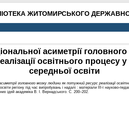
ЛІОТЕКА ЖИТОМИРСЬКОГО ДЕРЖАВНО
іональної асиметрії головного
алізації освітнього процесу у
середньої освіти
асиметрії головного мозку людини як потужний ресурс реалізації освітн
віти регіону під час випробувань і надалі : матеріали ІІІ-ї науково-педа
них ідей академіка В. І. Вернадського. С. 200–202.