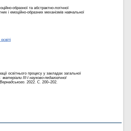
ційно-образної та абстрактно-логічної
ктних і емоційно-образних механізмів навчальної
освіті
ації освітнього процесу у закладах загальної
 матеріали ІІІ-ї науково-педагогічної
. Вернадського
. 2022. С. 200–202.