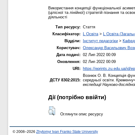
Використання концепції функціональної асимет
(цілісної та лінійної) стратегій пізнання та о
діяльності
Тип ресурсу:
Стаття
Класифікатор:
L Освіта
>
L Освіта (Загаль
Відділи:
Інститут педагогіки
>
Кафедр
Користувач:
Олександр Васильович Воз
Дата подачі:
02 Лип 2022 00:09
Оновлення:
02 Лип 2022 00:09
URI:
https://eprints.zu.edu.ua/id/e
Вознюк О. В.
Концепція функ
ДСТУ 8302:2015:
середньої освіти.
Кременчучч
експедиції Науково-дослідно
Дії ​​(потрібно ввійти)
Оглянути опис ресурсу
© 2008–2026
Zhytomyr Ivan Franko State University