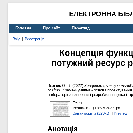
ЕЛЕКТРОННА БІБ
Головна
Про сайт
Перегляд
Вхід
Реєстрація
Концепція функц
потужний ресурс ре
Вознюк О. В.
(2022)
Концепція функціональної 
освіти.
Кременчуччина - основа проєктування ос
лабораторії з вивчення і розроблення гуманітар
Текст
Вознюк концп асим 2022 .pdf
Завантажити (223kB)
|
Preview
Анотація