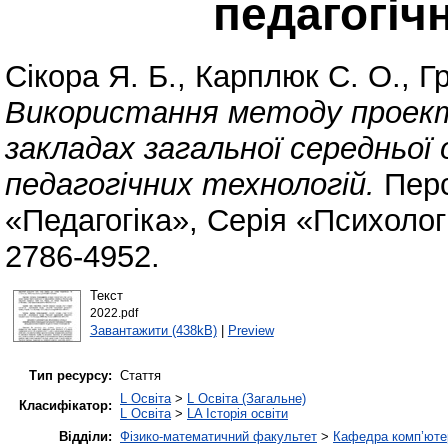
педагогіч
Сікора Я. Б.
,
Карплюк С. О.
,
Гр
Використання методу проект
закладах загальної середньої
педагогічних технологій.
Перс
«Педагогіка», Серія «Психоло
2786-4952.
Текст
2022.pdf
Завантажити (438kB)
|
Preview
Тип ресурсу:
Стаття
L Освіта
>
L Освіта (Загальне)
Класифікатор:
L Освіта
>
LA Історія освіти
Відділи:
Фізико-математичний факультет
>
Кафедра комп’ютер