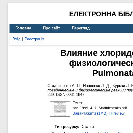
ЕЛЕКТРОННА БІБ
Головна
Про сайт
Перегляд
Вхід
Реєстрація
Влияние хлоридо
физиологическ
Pulmonat
Стадниченко А. П.
,
Иваненко Л. Д.
,
Куркчи Л. 
поведенческие и физиологические реакции пру
339. ISSN 0031-1847.
Текст
prz_1999_4_7_Stadnichenko.pdf
Завантажити (1MB)
|
Preview
Тип ресурсу:
Стаття