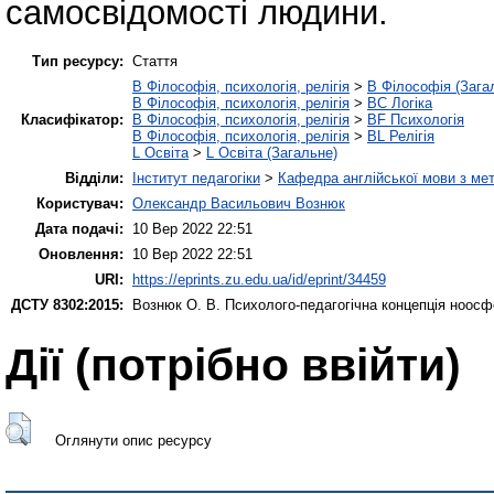
самосвідомості людини.
Тип ресурсу:
Стаття
B Філософія, психологія, релігія
>
B Філософія (Зага
B Філософія, психологія, релігія
>
BC Логіка
Класифікатор:
B Філософія, психологія, релігія
>
BF Психологія
B Філософія, психологія, релігія
>
BL Релігія
L Освіта
>
L Освіта (Загальне)
Відділи:
Інститут педагогіки
>
Кафедра англійської мови з мет
Користувач:
Олександр Васильович Вознюк
Дата подачі:
10 Вер 2022 22:51
Оновлення:
10 Вер 2022 22:51
URI:
https://eprints.zu.edu.ua/id/eprint/34459
ДСТУ 8302:2015:
Вознюк О. В.
Психолого-педагогічна концепція ноосф
Дії ​​(потрібно ввійти)
Оглянути опис ресурсу