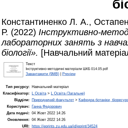
бі
Константиненко Л. А.
,
Остапен
Р.
(2022)
Інструктивно-метод
лабораторних занять з навча
біології».
[Навчальний матеріа
Текст
Інструктивно-методичні матеріали ШКБ 014.05.pdf
Завантажити (9MB)
|
Preview
Тип ресурсу:
Навчальний матеріал
Класифікатор:
L Освіта
>
L Освіта (Загальне)
Відділи:
Природничий факультет
>
Кафедра ботаніки, біоресурс
Користувач:
Ганна Федорович
Дата подачі:
04 Жовт 2022 14:26
Оновлення:
04 Жовт 2022 14:26
URI:
https://eprints.zu.edu.ua/id/eprint/34524