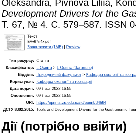
Oleksandra
,
Pivnova Liliia
,
Kond
Development Drivers for the Ga
Т. 67, № 4. С. 579–587. ISSN 
Текст
EAv67n4x.pdf
Завантажити (1MB)
|
Preview
Тип ресурсу:
Стаття
Класифікатор:
L Освіта
>
L Освіта (Загальне)
Відділи:
Природничий факультет
>
Кафедра екології та геогр
Користувач:
Кафедра екології та географії
Дата подачі:
09 Лист 2022 16:55
Оновлення:
09 Лист 2022 16:55
URI:
https://eprints.zu.edu.ua/id/eprint/34684
ДСТУ 8302:2015:
Tools and Development Drivers for the Gastronomic Tour
Дії ​​(потрібно ввійти)