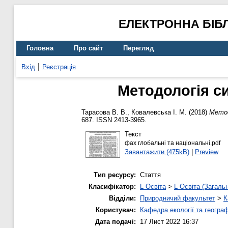
ЕЛЕКТРОННА БІБ
Головна
Про сайт
Перегляд
Вхід
Реєстрація
Методологія си
Тарасова В. В.
,
Ковалевська І. М.
(2018)
Метод
687. ISSN 2413-3965.
Текст
фах глобальні та національні.pdf
Завантажити (475kB)
|
Preview
Тип ресурсу:
Стаття
Класифікатор:
L Освіта
>
L Освіта (Загаль
Відділи:
Природничий факультет
>
К
Користувач:
Кафедра екології та географ
Дата подачі:
17 Лист 2022 16:37