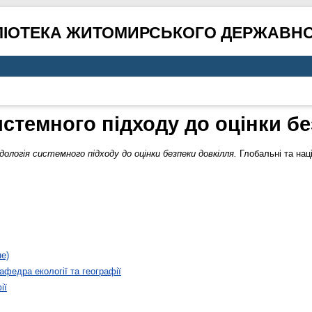
ЛІОТЕКА ЖИТОМИРСЬКОГО ДЕРЖАВНО
стемного підходу до оцінки б
ологія системного підходу до оцінки безпеки довкілля.
Глобальні та нац
не)
афедра екології та географії
ії