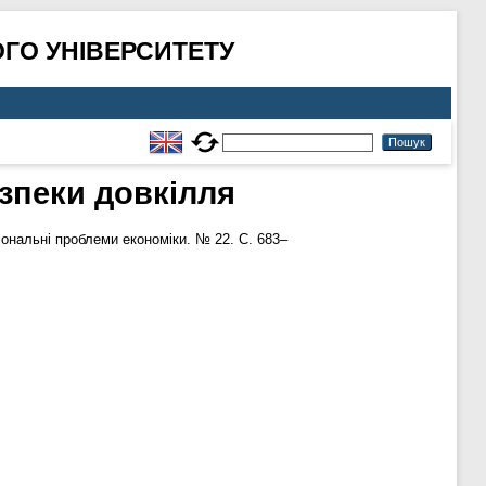
ГО УНІВЕРСИТЕТУ
езпеки довкілля
іональні проблеми економіки. № 22. С. 683–