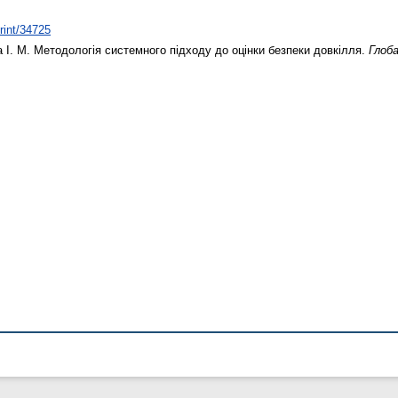
print/34725
 І. М.
Методологія системного підходу до оцінки безпеки довкілля.
Глоба