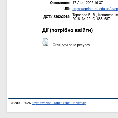
Оновлення:
17 Лист 2022 16:37
URI:
https://eprints.zu.edu.ua/id/e
Тарасова В. В.
,
Ковалевська
ДСТУ 8302:2015:
2018. № 22. С. 683–687.
Дії ​​(потрібно ввійти)
Оглянути опис ресурсу
© 2008–2026
Zhytomyr Ivan Franko State University