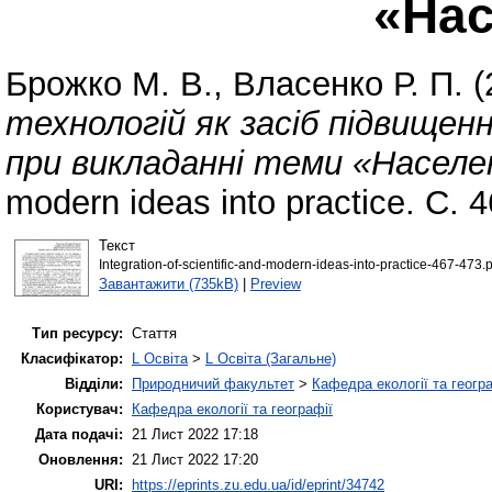
«На
Брожко М. В.
,
Власенко Р. П.
(
технологій як засіб підвищен
при викладанні теми «Населе
modern ideas into practice. С. 
Текст
Integration-of-scientific-and-modern-ideas-into-practice-467-473.p
Завантажити (735kB)
|
Preview
Тип ресурсу:
Стаття
Класифікатор:
L Освіта
>
L Освіта (Загальне)
Відділи:
Природничий факультет
>
Кафедра екології та геогр
Користувач:
Кафедра екології та географії
Дата подачі:
21 Лист 2022 17:18
Оновлення:
21 Лист 2022 17:20
URI:
https://eprints.zu.edu.ua/id/eprint/34742