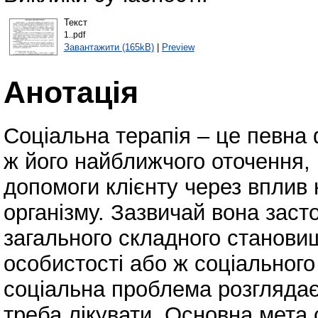
Текст
1..pdf
Завантажити (165kB)
|
Preview
Анотація
Соціальна терапія – це певна 
ж його найближчого оточення, 
допомоги клієнту через вплив н
організму. Зазвичай вона заст
загального складного становищ
особистості або ж соціальног
соціальна проблема розглядає
треба лікувати. Основна мета с