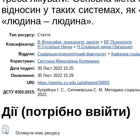
відносин у таких системах, як
«людина – людина».
Тип ресурсу:
Стаття
B Філософія, психологія, релігія
>
BF Психологія
Класифікатор:
H Суспільні Науки
>
H Соціальні науки (Загальне)
Відділи:
Соціально-психологічний факультет
>
Кафедра соціа
Користувач:
Світлана Миколаївна Коляденко
Дата подачі:
30 Лист 2022 15:25
Оновлення:
30 Лист 2022 15:29
URI:
https://eprints.zu.edu.ua/id/eprint/34893
Купрійчук І. С.
,
Ситняківська С. М.
Методика соціальн
ДСТУ 8302:2015:
2022.
Дії ​​(потрібно ввійти)
Оглянути опис ресурсу