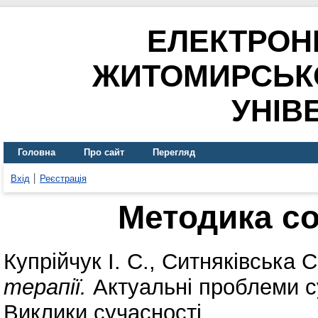
ЕЛЕКТРОН
ЖИТОМИРСЬК
УНІВ
Головна
Про сайт
Перегляд
Вхід
Реєстрація
Методика со
Купрійчук І. С.
,
Ситняківська С
терапії.
Актуальні проблеми су
Виклики сучасності.