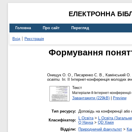
ЕЛЕКТРОННА БІБ
Головна
Про сайт
Перегляд
Вхід
Реєстрація
Формування поняття
Онищук О. О.
,
Писаренко С. В.
,
Камінський О.
освіти.
In: ІІ Інтернет-конференція молодих вч
Текст
Матеріали-ІІ-Інтернет-конференціі
Завантажити (229kB)
|
Preview
Тип ресурсу:
Доповідь на конференції або 
L Освіта
>
L Освіта (Загальне
Класифікатор:
Q Наука
>
QD Хімія
Відділи:
Природничий факультет
>
Ка