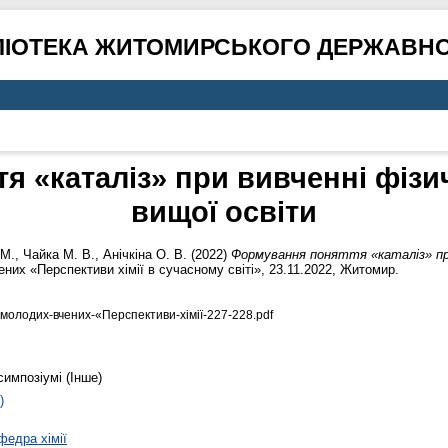
ЛІОТЕКА ЖИТОМИРСЬКОГО ДЕРЖАВНО
 «каталіз» при вивченні фізичн
вищої освіти
 М.
,
Чайка М. В.
,
Анічкіна О. В.
(2022)
Формування поняття «каталіз» при 
ених «Перспективи хімії в сучасному світі», 23.11.2022, Житомир.
-молодих-вчених-«Перспективи-хімії-227-228.pdf
симпозіумі (Інше)
)
федра хімії