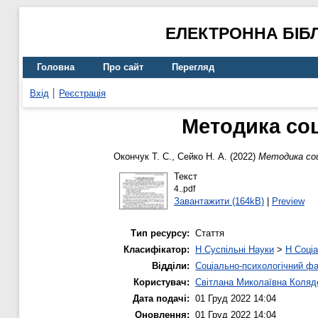
ЕЛЕКТРОННА БІБ
Головна
Про сайт
Перегляд
Вхід
Реєстрація
Методика соц
Окончук Т. С.
,
Сейко Н. А.
(2022)
Методика соц
Текст
4..pdf
Завантажити (164kB)
|
Preview
Тип ресурсу:
Стаття
Класифікатор:
H Суспільні Науки
>
H Соціа
Відділи:
Соціально-психологічний ф
Користувач:
Світлана Миколаївна Коляд
Дата подачі:
01 Груд 2022 14:04
Оновлення:
01 Груд 2022 14:04