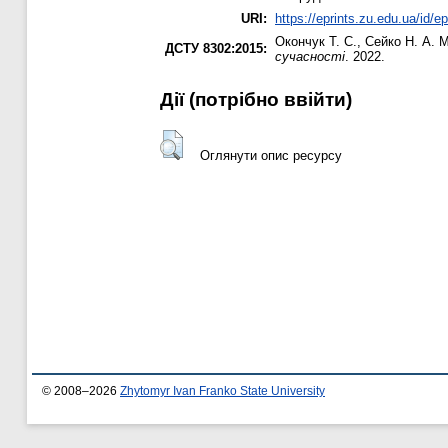
URI:
https://eprints.zu.edu.ua/id/e
Окончук Т. С.
,
Сейко Н. А.
Ме
ДСТУ 8302:2015:
сучасності
. 2022.
Дії ​​(потрібно ввійти)
Оглянути опис ресурсу
© 2008–2026
Zhytomyr Ivan Franko State University