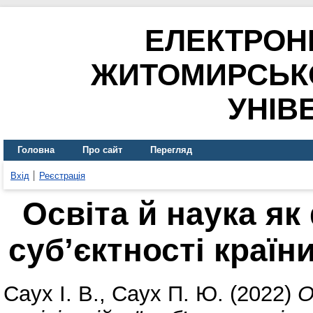
ЕЛЕКТРОН
ЖИТОМИРСЬК
УНІВ
Головна
Про сайт
Перегляд
Вхід
Реєстрація
Освіта й наука як
суб’єктності країн
Саух І. В.
,
Саух П. Ю.
(2022)
О