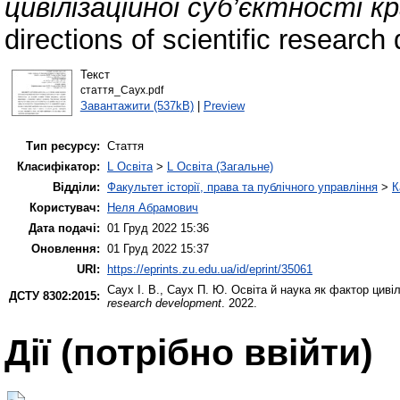
цивілізаційної суб’єктності к
directions of scientific researc
Текст
стаття_Саух.pdf
Завантажити (537kB)
|
Preview
Тип ресурсу:
Стаття
Класифікатор:
L Освіта
>
L Освіта (Загальне)
Відділи:
Факультет історії, права та публічного управління
>
К
Користувач:
Неля Абрамович
Дата подачі:
01 Груд 2022 15:36
Оновлення:
01 Груд 2022 15:37
URI:
https://eprints.zu.edu.ua/id/eprint/35061
Саух І. В.
,
Саух П. Ю.
Освіта й наука як фактор цивілі
ДСТУ 8302:2015:
research development
. 2022.
Дії ​​(потрібно ввійти)