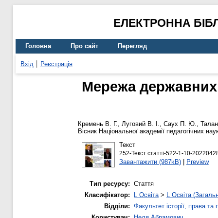
ЕЛЕКТРОННА БІБ
Головна
Про сайт
Перегляд
Вхід
Реєстрація
Мережа державних з
Кремень В. Г.
,
Луговий В. І.
,
Саух П. Ю.
,
Талан
Вісник Національної академії педагогічних наук
Текст
252-Текст статті-522-1-10-20220428
Завантажити (987kB)
|
Preview
Тип ресурсу:
Стаття
Класифікатор:
L Освіта
>
L Освіта (Загаль
Відділи:
Факультет історії, права та
Користувач:
Неля Абрамович