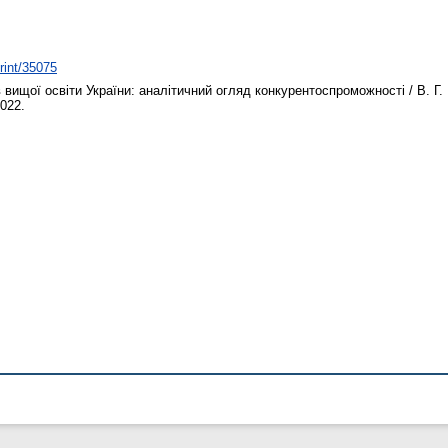
print/35075
ищої освіти України: аналітичний огляд конкурентоспроможності / В. Г.
2022.