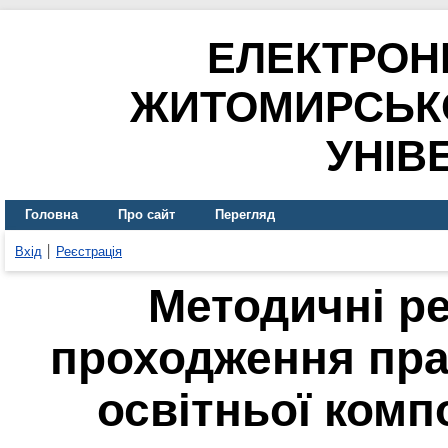
ЕЛЕКТРОН
ЖИТОМИРСЬК
УНІВ
Головна
Про сайт
Перегляд
Вхід
Реєстрація
Методичні р
проходження прак
освітньої ком