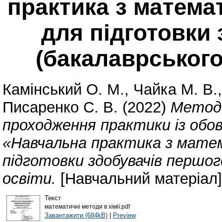
практика з математ
для підготовки
(бакалаврського
Камінський О. М.
,
Чайка М. В.
Писаренко С. В.
(2022)
Методи
проходження практики із обов
«Навчальна практика з матем
підготовки здобувачів першог
освіти.
[Навчальний матеріал]
Текст
математичні методи в хімії.pdf
Завантажити (684kB)
|
Preview