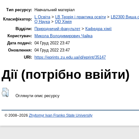
Тип ресурсу:
Навчальний матеріал
L Освіта
>
LB Теорія і практика освіти
>
LB2300 Вища о
Класифікатор:
Q Наука
>
QD Хімія
Відділи:
Природничий факультет
>
Кафедра хімії
Користувач:
Микола Володимирович Чайка
Дата подачі:
04 Груд 2022 23:47
Оновлення:
04 Груд 2022 23:47
URI:
https://eprints.zu.edu.ua/id/eprint/35147
Дії ​​(потрібно ввійти)
Оглянути опис ресурсу
© 2008–2026
Zhytomyr Ivan Franko State University