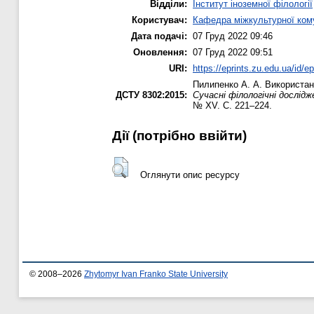
Відділи:
Інститут іноземної філології
Користувач:
Кафедра міжкультурної комун
Дата подачі:
07 Груд 2022 09:46
Оновлення:
07 Груд 2022 09:51
URI:
https://eprints.zu.edu.ua/id/e
Пилипенко А. А.
Використанн
ДСТУ 8302:2015:
Сучасні філологічні дослід
№ XV. С. 221–224.
Дії ​​(потрібно ввійти)
Оглянути опис ресурсу
© 2008–2026
Zhytomyr Ivan Franko State University