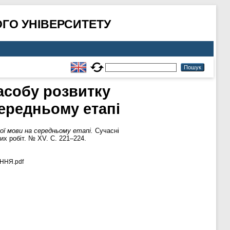
ГО УНІВЕРСИТЕТУ
асобу розвитку
середньому етапі
ої мови на середньому етапі.
Сучасні
их робіт. № XV. С. 221–224.
ННЯ.pdf