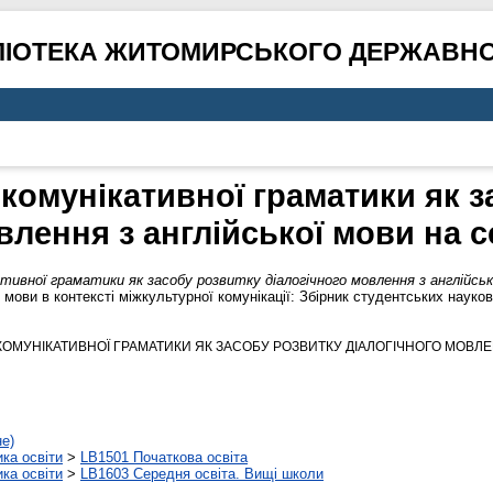
ЛІОТЕКА ЖИТОМИРСЬКОГО ДЕРЖАВНО
комунікативної граматики як з
влення з англійської мови на 
ивної граматики як засобу розвитку діалогічного мовлення з англійськ
 мови в контексті міжкультурної комунікації: Збірник студентських науков
 КОМУНІКАТИВНОЇ ГРАМАТИКИ ЯК ЗАСОБУ РОЗВИТКУ ДІАЛОГІЧНОГО МОВЛЕ
не)
ика освіти
>
LB1501 Початкова освіта
ика освіти
>
LB1603 Середня освіта. Вищі школи