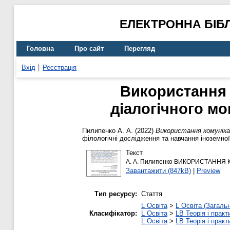
ЕЛЕКТРОННА БІБ
Головна
Про сайт
Перегляд
Вхід
Реєстрація
Використання 
діалогічного мо
Пилипенко А. А.
(2022)
Використання комунікат
філологічні дослідження та навчання іноземної
Текст
А. А. Пилипенко ВИКОРИСТАННЯ
Завантажити (847kB)
|
Preview
Тип ресурсу:
Стаття
L Освіта
>
L Освіта (Загаль
Класифікатор:
L Освіта
>
LB Теорія і практ
L Освіта
>
LB Теорія і практ