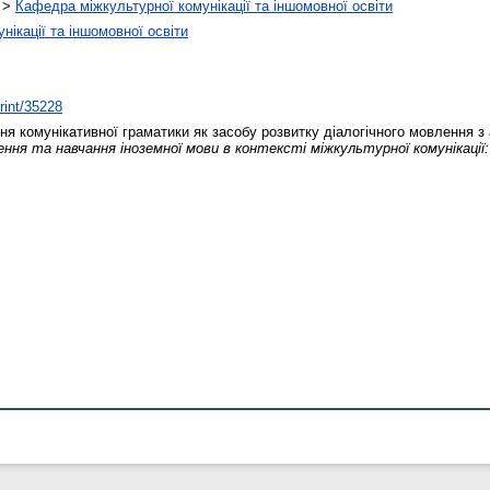
>
Кафедра міжкультурної комунікації та іншомовної освіти
ікації та іншомовної освіти
print/35228
я комунікативної граматики як засобу розвитку діалогічного мовлення з 
ження та навчання іноземної мови в контексті міжкультурної комунікаці