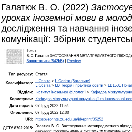
Галатюк В. О.
(2022)
Застосув
уроках іноземної мови в молод
дослідження та навчання інозе
комунікації: Збірник студентсь
Текст
В. О. Галатюк ЗАСТОСУВАННЯ МЕТАПРЕДМЕТНОГО ПІДХОДУ
Завантажити (542kB)
|
Preview
Тип ресурсу:
Стаття
L Освіта
>
L Освіта (Загальне)
Класифікатор:
L Освіта
>
LB Теорія і практика освіти
>
LB1501 Почат
Відділи:
Інститут іноземної філології
>
Кафедра міжкультурної 
Користувач:
Кафедра міжкультурної комунікації та іншомовної осв
Дата подачі:
07 Груд 2022 11:54
Оновлення:
07 Груд 2022 12:00
URI:
https://eprints.zu.edu.ua/id/eprint/35252
Галатюк В. О.
Застосування метапредметного підходу
ДСТУ 8302:2015:
навчання іноземної мови в контексті міжкультурної 