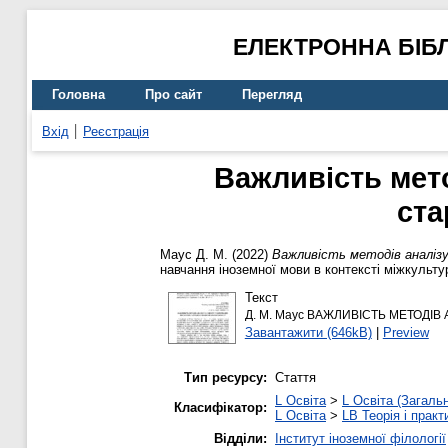
ЕЛЕКТРОННА БІБ
Головна
Про сайт
Перегляд
Вхід
Реєстрація
Важливість мето
ста
Маус Д. М.
(2022)
Важливість методів аналізу
навчання іноземної мови в контексті міжкультур
Текст
Д. М. Маус ВАЖЛИВІСТЬ МЕТОДІ
Завантажити (646kB)
|
Preview
Тип ресурсу:
Стаття
L Освіта
>
L Освіта (Загаль
Класифікатор:
L Освіта
>
LB Теорія і практ
Відділи:
Інститут іноземної філології