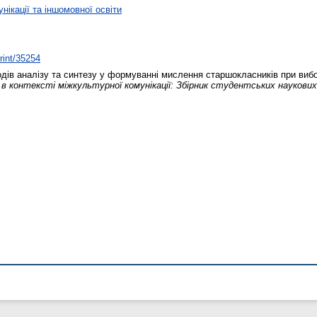
ікації та іншомовної освіти
print/35254
ів аналізу та синтезу у формуванні мислення старшокласників при вибо
 в контексті міжкультурної комунікації: Збірник студентських наукових