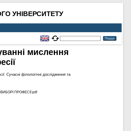
ГО УНІВЕРСИТЕТУ
муванні мислення
есії
ії.
Сучасні філологічні дослідження та
ИБОРІ ПРОФЕСІЇ.pdf