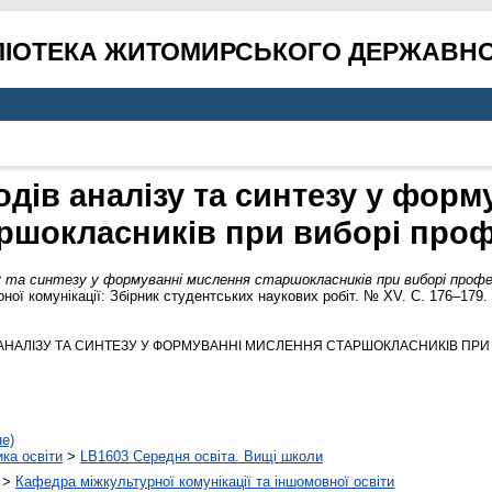
ЛІОТЕКА ЖИТОМИРСЬКОГО ДЕРЖАВНО
дів аналізу та синтезу у фор
ршокласників при виборі проф
 та синтезу у формуванні мислення старшокласників при виборі профес
ної комунікації: Збірник студентських наукових робіт. № XV. С. 176–179.
В АНАЛІЗУ ТА СИНТЕЗУ У ФОРМУВАННІ МИСЛЕННЯ СТАРШОКЛАСНИКІВ ПРИ В
не)
ика освіти
>
LB1603 Середня освіта. Вищі школи
>
Кафедра міжкультурної комунікації та іншомовної освіти