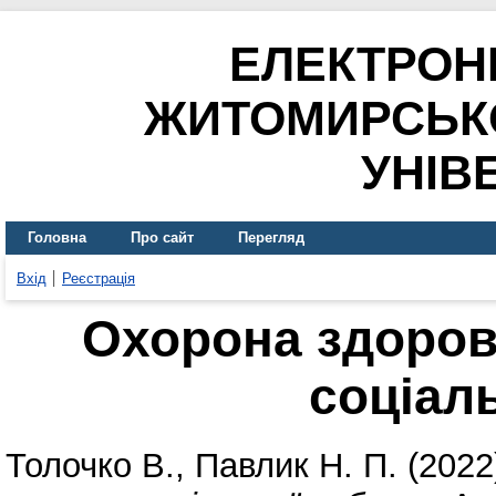
ЕЛЕКТРОН
ЖИТОМИРСЬК
УНІВ
Головна
Про сайт
Перегляд
Вхід
Реєстрація
Охорона здоров
соціал
Толочко В.
,
Павлик Н. П.
(2022