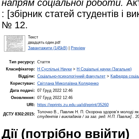
напрям соціальної роботи.
Акт
: [збірник статей студентів і ви
№ 12.
Текст
двадцять один.pdf
Завантажити (145kB)
|
Preview
Тип ресурсу:
Стаття
Класифікатор:
H Суспільні Науки
>
H Соціальні науки (Загальне)
Відділи:
Соціально-психологічний факультет
>
Кафедра соціа
Користувач:
Світлана Миколаївна Коляденко
Дата подачі:
07 Груд 2022 12:46
Оновлення:
07 Груд 2022 12:46
URI:
https://eprints.zu.edu.ua/id/eprint/35260
Толочко В.
,
Павлик Н. П.
Охорона здоров’я молоді як
ДСТУ 8302:2015:
студентів і викладачів / за заг. ред. Н.П. Павлик].
. 2
Дії ​​(потрібно ввійти)