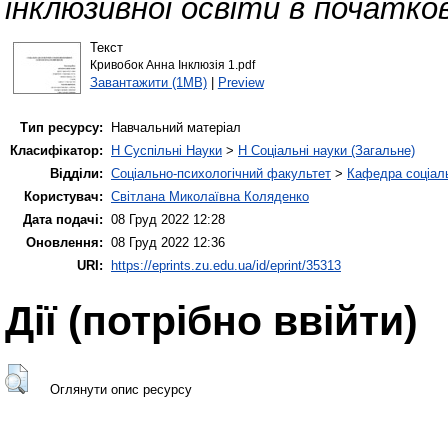
інклюзивної освіти в початков
Текст
Кривобок Анна Інклюзія 1.pdf
Завантажити (1MB)
|
Preview
Тип ресурсу:
Навчальний матеріал
Класифікатор:
H Суспільні Науки
>
H Соціальні науки (Загальне)
Відділи:
Соціально-психологічний факультет
>
Кафедра соціаль
Користувач:
Світлана Миколаївна Коляденко
Дата подачі:
08 Груд 2022 12:28
Оновлення:
08 Груд 2022 12:36
URI:
https://eprints.zu.edu.ua/id/eprint/35313
Дії ​​(потрібно ввійти)
Оглянути опис ресурсу