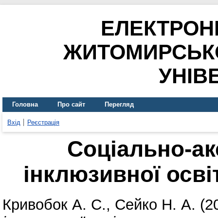
ЕЛЕКТРОН
ЖИТОМИРСЬК
УНІВ
Головна
Про сайт
Перегляд
Вхід
Реєстрація
Соціально-ак
інклюзивної осві
Кривобок А. С.
,
Сейко Н. А.
(2