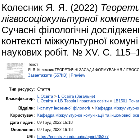
Колесник Я. Я.
(2022)
Теорети
лігвосоціокультурної компете
Сучасні філологічні досліджен
контексті міжкультурної комуні
наукових робіт. № XV. С. 115–
Текст
Я. Я. Колесник ТЕОРЕТИЧНІ ЗАСАДИ ФОРМУВАННЯ ЛІГВОС
Завантажити (557kB)
|
Preview
Тип ресурсу:
Стаття
L Освіта
>
L Освіта (Загальне)
Класифікатор:
L Освіта
>
LB Теорія і практика освіти
>
LB1501 Почат
Відділи:
Інститут іноземної філології
>
Кафедра міжкультурної 
Користувач:
Кафедра міжкультурної комунікації та іншомовної осв
Дата подачі:
09 Груд 2022 16:18
Оновлення:
09 Груд 2022 16:18
URI:
https://eprints.zu.edu.ua/id/eprint/35377