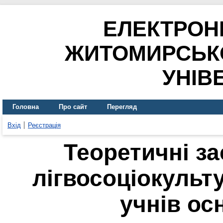
ЕЛЕКТРОН
ЖИТОМИРСЬК
УНІВ
Головна
Про сайт
Перегляд
Вхід
Реєстрація
Теоретичні з
лігвосоціокульт
учнів ос