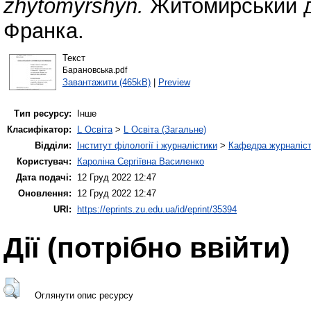
zhytomyrshyn.
Житомирський де
Франка.
Текст
Барановська.pdf
Завантажити (465kB)
|
Preview
Тип ресурсу:
Інше
Класифікатор:
L Освіта
>
L Освіта (Загальне)
Відділи:
Інститут філології і журналістики
>
Кафедра журналіст
Користувач:
Кароліна Сергіївна Василенко
Дата подачі:
12 Груд 2022 12:47
Оновлення:
12 Груд 2022 12:47
URI:
https://eprints.zu.edu.ua/id/eprint/35394
Дії ​​(потрібно ввійти)
Оглянути опис ресурсу