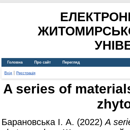
ЕЛЕКТРОН
ЖИТОМИРСЬК
УНІВ
Головна
Про сайт
Перегляд
Вхід
Реєстрація
A series of material
zhyt
Барановська І. А.
(2022)
A seri