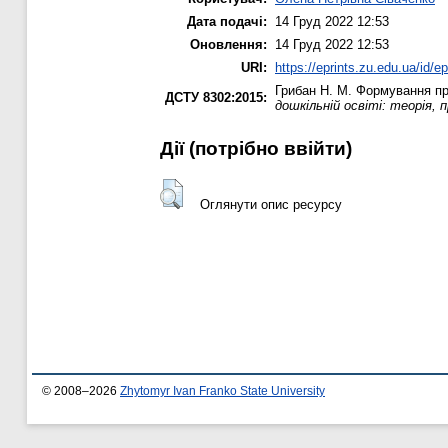
Дата подачі:
14 Груд 2022 12:53
Оновлення:
14 Груд 2022 12:53
URI:
https://eprints.zu.edu.ua/id/e
Грибан Н. М.
Формування пре
ДСТУ 8302:2015:
дошкільній освіті: теорія, 
Дії ​​(потрібно ввійти)
Оглянути опис ресурсу
© 2008–2026
Zhytomyr Ivan Franko State University