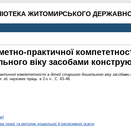
ЛІОТЕКА ЖИТОМИРСЬКОГО ДЕРЖАВНО
етно-практичної компететності
льного віку засобами констру
ктичної компететності в дітей старшого дошкільного віку засобами
: зб. наукових праць: в 2-х ч.. С. 43–46.
не)
а теорії та методик дошкільної й інклюзивної освіти