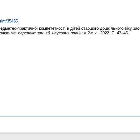
print/35455
дметно-практичної компететності в дітей старшого дошкільного віку за
практика, перспективи: зб. наукових праць: в 2-х ч.
. 2022. С. 43–46.