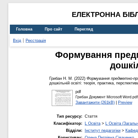
ЕЛЕКТРОННА БІБ
Головна
Про сайт
Перегляд
Вхід
Реєстрація
Формування предм
дошкі
Грибан Н. М.
(2022)
Формування предметно-пра
дошкільній освіті: теорія, практика, перспективи
pdf
Грибан Документ Microsoft Word.pdf
Завантажити (261kB)
|
Preview
Тип ресурсу:
Стаття
Класифікатор:
L Освіта
>
L Освіта (Загаль
Відділи:
Інститут педагогіки
>
Кафедр
Користувач:
Олена Петрівна Сіваченко