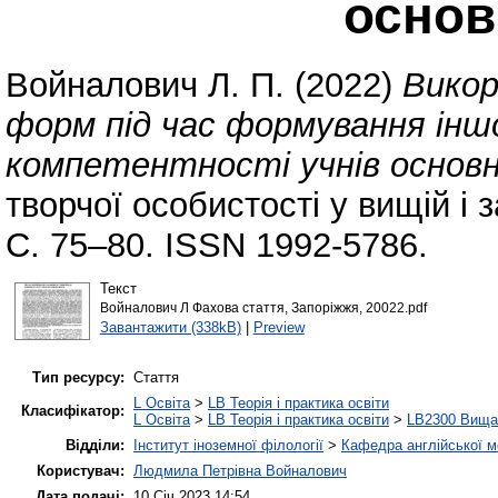
основ
Войналович Л. П.
(2022)
Викор
форм під час формування інш
компетентності учнів основн
творчої особистості у вищій і 
С. 75–80. ISSN 1992-5786.
Текст
Войналович Л Фахова стаття, Запоріжжя, 20022.pdf
Завантажити (338kB)
|
Preview
Тип ресурсу:
Стаття
L Освіта
>
LB Теорія і практика освіти
Класифікатор:
L Освіта
>
LB Теорія і практика освіти
>
LB2300 Вища 
Відділи:
Інститут іноземної філології
>
Кафедра англійської мо
Користувач:
Людмила Петрівна Войналович
Дата подачі:
10 Січ 2023 14:54