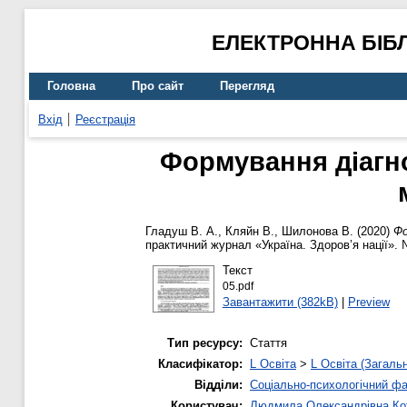
ЕЛЕКТРОННА БІБ
Головна
Про сайт
Перегляд
Вхід
Реєстрація
Формування діагно
Гладуш В. А.
,
Кляйн В.
,
Шилонова В.
(2020)
Фо
практичний журнал «Україна. Здоров’я нації». 
Текст
05.pdf
Завантажити (382kB)
|
Preview
Тип ресурсу:
Стаття
Класифікатор:
L Освіта
>
L Освіта (Загаль
Відділи:
Соціально-психологічний ф
Користувач:
Людмила Олександрівна Ко