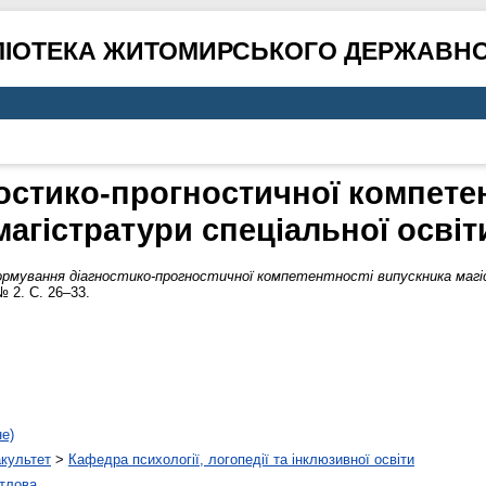
ЛІОТЕКА ЖИТОМИРСЬКОГО ДЕРЖАВНО
стико-прогностичної компетен
магістратури спеціальної освіт
рмування діагностико-прогностичної компетентності випускника магі
№ 2. С. 26–33.
не)
акультет
>
Кафедра психології, логопедії та інклюзивної освіти
тлова