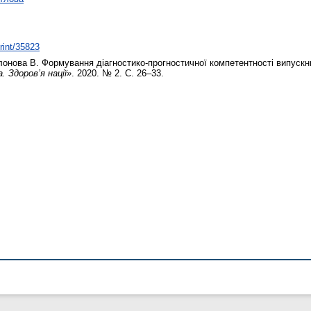
print/35823
онова В.
Формування діагностико-прогностичної компетентності випускни
. Здоров’я нації»
. 2020. № 2. С. 26–33.