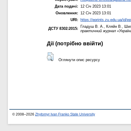
Дата подачі:
12 Січ 2023 13:01
Оновлення:
12 Січ 2023 13:01
URI:
https://eprints.zu.edu.ua/id/e
Гладуш В. А.
,
Кляйн В.
,
Шил
ДСТУ 8302:2015:
практичний журнал «Україна
Дії ​​(потрібно ввійти)
Оглянути опис ресурсу
© 2008–2026
Zhytomyr Ivan Franko State University