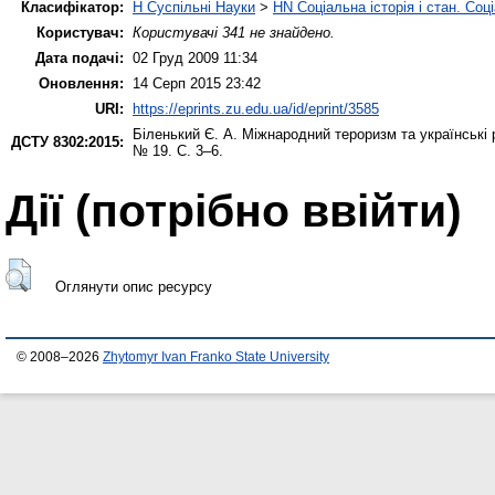
Класифікатор:
H Суспільні Науки
>
HN Соціальна історія і стан. Со
Користувач:
Користувачі 341 не знайдено.
Дата подачі:
02 Груд 2009 11:34
Оновлення:
14 Серп 2015 23:42
URI:
https://eprints.zu.edu.ua/id/eprint/3585
Біленький Є. А.
Міжнародний тероризм та українські 
ДСТУ 8302:2015:
№ 19. С. 3–6.
Дії ​​(потрібно ввійти)
Оглянути опис ресурсу
© 2008–2026
Zhytomyr Ivan Franko State University