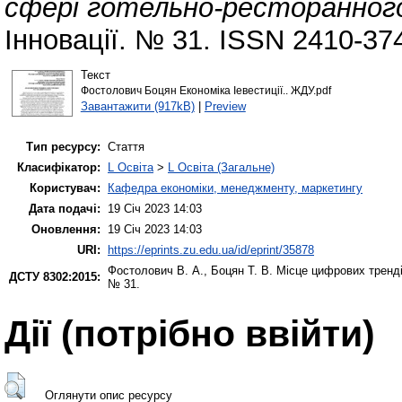
сфері готельно-ресторанного
Інновації. № 31. ISSN 2410-37
Текст
Фостолович Боцян Економіка Іевестиції.. ЖДУ.pdf
Завантажити (917kB)
|
Preview
Тип ресурсу:
Стаття
Класифікатор:
L Освіта
>
L Освіта (Загальне)
Користувач:
Кафедра економіки, менеджменту, маркетингу
Дата подачі:
19 Січ 2023 14:03
Оновлення:
19 Січ 2023 14:03
URI:
https://eprints.zu.edu.ua/id/eprint/35878
Фостолович В. А.
,
Боцян Т. В.
Місце цифрових тренді
ДСТУ 8302:2015:
№ 31.
Дії ​​(потрібно ввійти)
Оглянути опис ресурсу