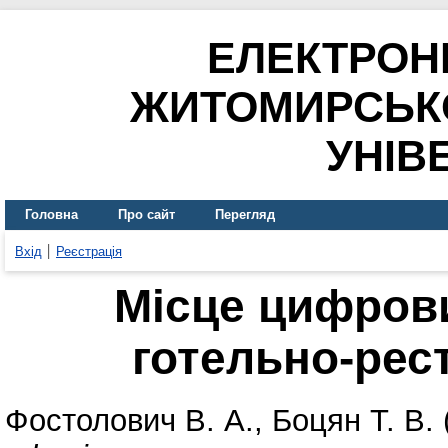
ЕЛЕКТРОН
ЖИТОМИРСЬК
УНІВ
Головна
Про сайт
Перегляд
Вхід
Реєстрація
Місце цифрови
готельно-рес
Фостолович В. А.
,
Боцян Т. В.