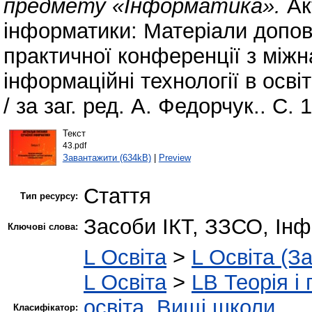
предмету «Інформатика».
Ак
інформатики: Матеріали допові
практичної конференції з між
інформаційні технології в освіт
/ за заг. ред. А. Федорчук.. С. 
Текст
43.pdf
Завантажити (634kB)
|
Preview
Стаття
Тип ресурсу:
Засоби ІКТ, ЗЗСО, Ін
Ключові слова:
L Освіта
>
L Освіта (З
L Освіта
>
LB Теорія і 
освіта. Вищі школи
Класифікатор: