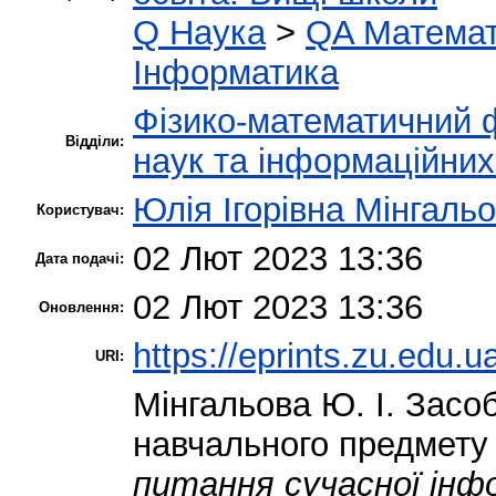
Q Наука
>
QA Матема
Інформатика
Фізико-математичний 
Відділи:
наук та інформаційних
Юлія Ігорівна Мінгаль
Користувач:
02 Лют 2023 13:36
Дата подачі:
02 Лют 2023 13:36
Оновлення:
https://eprints.zu.edu.u
URI:
Мінгальова Ю. І.
Засоб
навчального предмету
питання сучасної інф