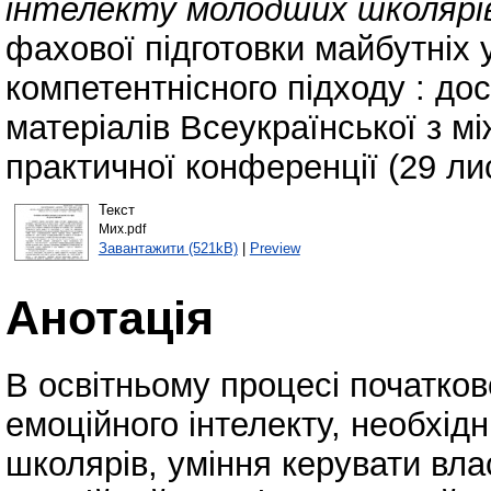
інтелекту молодших школярів
фахової підготовки майбутніх 
компетентнісного підходу : дос
матеріалів Всеукраїнської з 
практичної конференції (29 ли
Текст
Мих.pdf
Завантажити (521kB)
|
Preview
Анотація
В освітньому процесі початко
емоційного інтелекту, необхі
школярів, уміння керувати вл