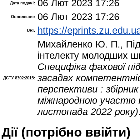
06 Лют 2023 17:26
Дата подачі:
06 Лют 2023 17:26
Оновлення:
https://eprints.zu.edu.u
URI:
Михайленко Ю. П.
,
Пі
інтелекту молодших шк
Специфіка фахової пі
засадах компетентнісно
ДСТУ 8302:2015:
перспективи : збірник
міжнародною участю н
листопада 2022 року)
Дії ​​(потрібно ввійти)