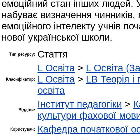
емоційний стан інших людей. У
набуває визначення чинників, 
емоційного інтелекту учнів поч
нової української школи.
Стаття
Тип ресурсу:
L Освіта
>
L Освіта (З
L Освіта
>
LB Теорія і 
Класифікатор:
освіта
Інститут педагогіки
>
К
Відділи:
культури фахової мов
Кафедра початкової ос
Користувач: