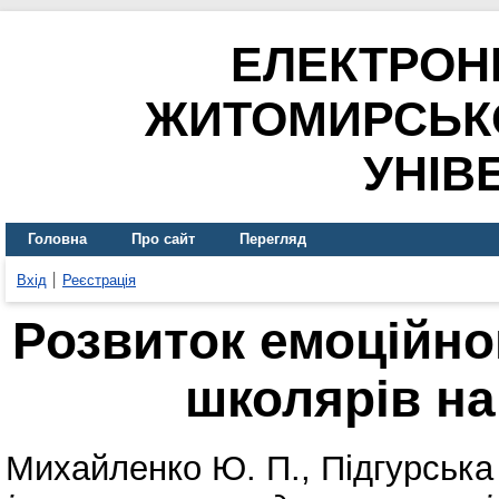
ЕЛЕКТРОН
ЖИТОМИРСЬК
УНІВ
Головна
Про сайт
Перегляд
Вхід
Реєстрація
Розвиток емоційно
школярів на
Михайленко Ю. П.
,
Підгурська