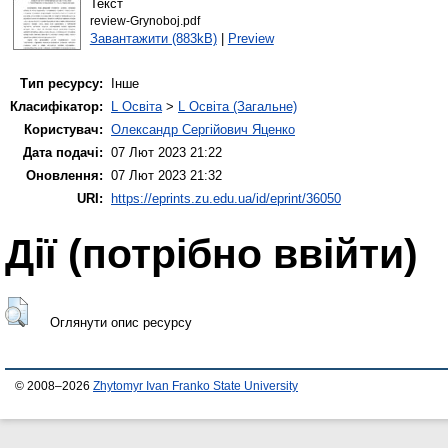
Текст
review-Grynoboj.pdf
Завантажити (883kB)
|
Preview
Тип ресурсу:
Інше
Класифікатор:
L Освіта
>
L Освіта (Загальне)
Користувач:
Олександр Сергійович Яценко
Дата подачі:
07 Лют 2023 21:22
Оновлення:
07 Лют 2023 21:32
URI:
https://eprints.zu.edu.ua/id/eprint/36050
Дії ​​(потрібно ввійти)
Оглянути опис ресурсу
© 2008–2026
Zhytomyr Ivan Franko State University