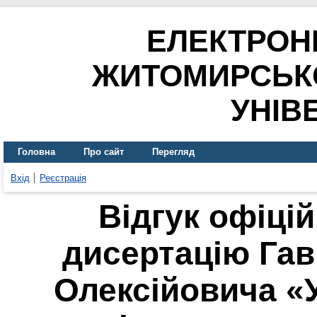
ЕЛЕКТРОН
ЖИТОМИРСЬК
УНІВ
Головна
Про сайт
Перегляд
Вхід
Реєстрація
Відгук офіці
дисертацію Гав
Олексійовича «