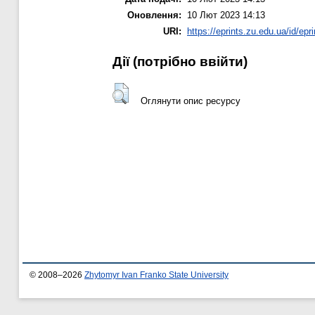
Оновлення:
10 Лют 2023 14:13
URI:
https://eprints.zu.edu.ua/id/epr
Дії ​​(потрібно ввійти)
Оглянути опис ресурсу
© 2008–2026
Zhytomyr Ivan Franko State University