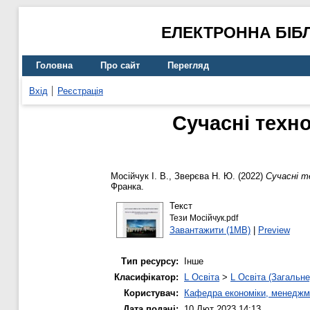
ЕЛЕКТРОННА БІБ
Головна
Про сайт
Перегляд
Вхід
Реєстрація
Сучасні техн
Мосійчук І. В.
,
Зверєва Н. Ю.
(2022)
Сучасні т
Франка.
Текст
Тези Мосійчук.pdf
Завантажити (1MB)
|
Preview
Тип ресурсу:
Інше
Класифікатор:
L Освіта
>
L Освіта (Загальне
Користувач:
Кафедра економіки, менеджм
Дата подачі:
10 Лют 2023 14:13