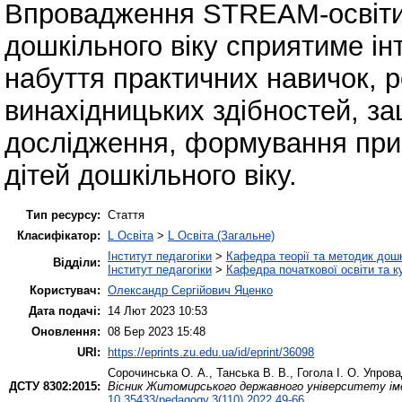
Впровадження STREAM-освіти в
дошкільного віку сприятиме ін
набуття практичних навичок, р
винахідницьких здібностей, за
дослідження, формування прир
дітей дошкільного віку.
Тип ресурсу:
Стаття
Класифікатор:
L Освіта
>
L Освіта (Загальне)
Інститут педагогіки
>
Кафедра теорії та методик дошк
Відділи:
Інститут педагогіки
>
Кафедра початкової освіти та 
Користувач:
Олександр Сергійович Яценко
Дата подачі:
14 Лют 2023 10:53
Оновлення:
08 Бер 2023 15:48
URI:
https://eprints.zu.edu.ua/id/eprint/36098
Сорочинська О. А.
,
Танська В. В.
,
Гогола І. О.
Упрова
ДСТУ 8302:2015:
Вісник Житомирського державного університету імен
10.35433/pedagogy.3(110).2022.49-66
.