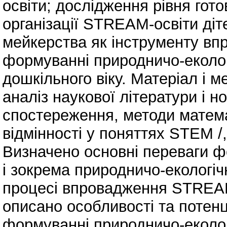
освіти; дослідження рівня гото
організації STREАM-освіти діт
мейкерства як інструменту в
формуванні природничо-еколог
дошкільного віку. Матеріал і 
аналіз наукової літератури і 
спостереження, методи матема
відмінності у поняттях STEM 
Визначено основні переваги 
і зокрема природничо-екологічн
процесі впровадження STREАM
описано особливості та потен
формуванні природничо-еколог