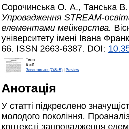
Сорочинська О. А.
,
Танська В.
Упровадження STREAM-освіти 
елементами мейкерства.
Віс
університету імені Івана Франк
66. ISSN 2663-6387. DOI:
10.3
Текст
6.pdf
Завантажити (748kB)
|
Preview
Анотація
У статті підкреслено значущі
молодого покоління. Проаналі
контексті запровадження елем