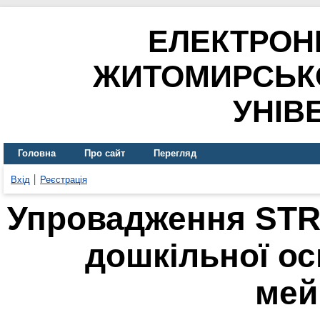
ЕЛЕКТРОН
ЖИТОМИРСЬК
УНІВ
Головна
Про сайт
Перегляд
Вхід
Реєстрація
Упровадження STR
дошкільної ос
мей