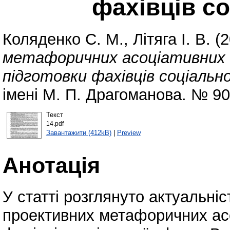
фахівців с
Коляденко С. М.
,
Літяга І. В.
(2
метафоричних асоціативних ка
підготовки фахівців соціально
імені М. П. Драгоманова. № 90
Текст
14.pdf
Завантажити (412kB)
|
Preview
Анотація
У статті розглянуто актуальні
проективних метафоричних асо