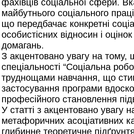
фахівців соціальної сфери. В
майбутнього соціального праці
що передбачає конкретні соціал
особистісних відносин і оціно
домагань.
З акцентовано увагу на тому,
спеціальності “Соціальна робо
труднощами навчання, що сти
застосування програми вдоск
професійного становлення під
У статті з акцентовано увагу 
метафоричних асоціативних ка
глибинне теоретичне підґрунтя