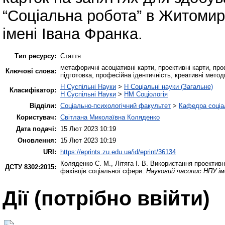
“Соціальна робота” в Житомир
імені Івана Франка.
Тип ресурсу:
Стаття
метафоричні асоціативні карти, проективні карти, п
Ключові слова:
підготовка, професійна ідентичність, креативні метод
H Суспільні Науки
>
H Соціальні науки (Загальне)
Класифікатор:
H Суспільні Науки
>
HM Соціологія
Відділи:
Соціально-психологічний факультет
>
Кафедра соціа
Користувач:
Світлана Миколаївна Коляденко
Дата подачі:
15 Лют 2023 10:19
Оновлення:
15 Лют 2023 10:19
URI:
https://eprints.zu.edu.ua/id/eprint/36134
Коляденко С. М.
,
Літяга І. В.
Використання проективни
ДСТУ 8302:2015:
фахівців соціальної сфери.
Науковий часопис НПУ ім
Дії ​​(потрібно ввійти)