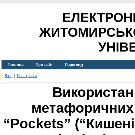
ЕЛЕКТРОН
ЖИТОМИРСЬК
УНІВ
Головна
Про сайт
Перегляд
Вхід
Реєстрація
Використан
метафоричних 
“Pockets” (“Кишені