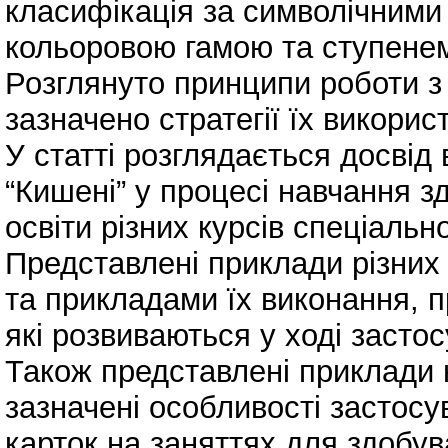
класифікація за символічними
кольоровою гамою та ступене
Розглянуто принципи роботи з
зазначено стратегії їх використ
У статті розглядається досвід
“Кишені” у процесі навчання з
освіти різних курсів спеціальн
Представлені приклади різних 
та прикладами їх виконання, п
які розвиваються у ході засто
Також представлені приклади н
зазначені особливості застос
карток на заняттях для здобув