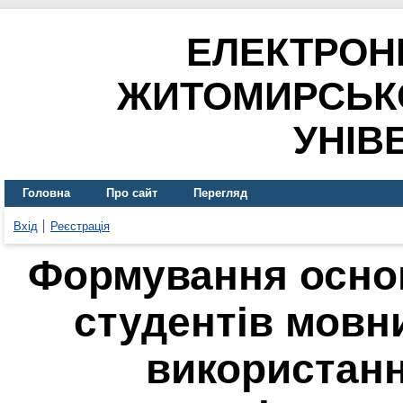
ЕЛЕКТРОН
ЖИТОМИРСЬК
УНІВ
Головна
Про сайт
Перегляд
Вхід
Реєстрація
Формування осно
студентів мовн
використан