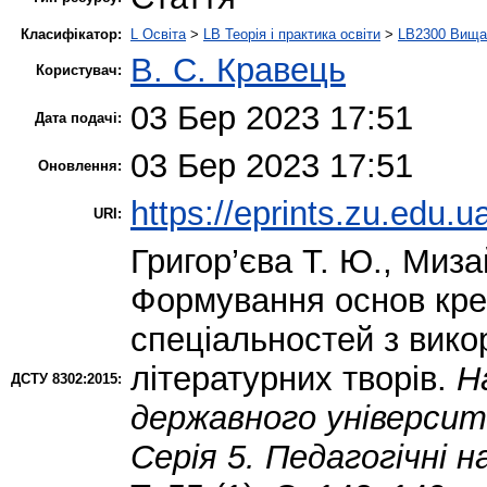
Класифікатор:
L Освіта
>
LB Теорія і практика освіти
>
LB2300 Вища 
В. С. Кравець
Користувач:
03 Бер 2023 17:51
Дата подачі:
03 Бер 2023 17:51
Оновлення:
https://eprints.zu.edu.u
URI:
Григор’єва Т. Ю.
,
Миза
Формування основ кре
спеціальностей з вик
літературних творів.
Н
ДСТУ 8302:2015:
державного університ
Серія 5. Педагогічні 