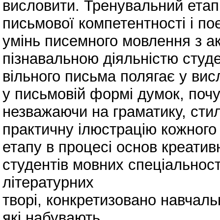
висловити. Тренувальний етап
письмової компетентності і п
умінь писемного мовлення з а
пізнавальною діяльністю студ
вільного письма полягає у ви
у письмовій формі думок, почут
незважаючи на граматику, сти
практичну ілюстрацію кожного
етапу в процесі основ креатив
студентів мовних спеціальнос
літературних
творі, конкретизовано навчальн
які набувають