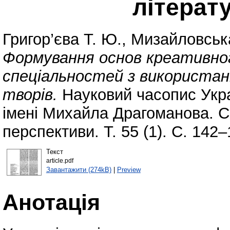
літерат
Григор’єва Т. Ю.
,
Мизайловська
Формування основ креативно
спеціальностей з використа
творів.
Науковий часопис Укра
імені Михайла Драгоманова. Сер
перспективи. Т. 55 (1). С. 142
Текст
article.pdf
Завантажити (274kB)
|
Preview
Анотація