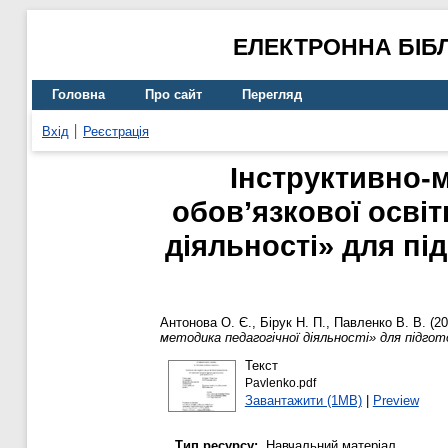
ЕЛЕКТРОННА БІБ
Головна
Про сайт
Перегляд
Вхід
Реєстрація
Інструктивно-м
обов’язкової освіт
діяльності» для пі
Антонова О. Є.
,
Бірук Н. П.
,
Павленко В. В.
(20
методика педагогічної діяльності» для підгото
Текст
Pavlenko.pdf
Завантажити (1MB)
|
Preview
Тип ресурсу:
Навчальний матеріал