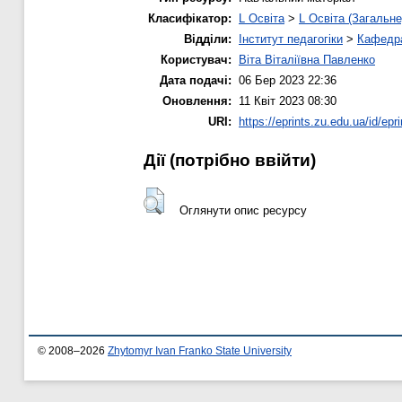
Класифікатор:
L Освіта
>
L Освіта (Загальне
Відділи:
Інститут педагогіки
>
Кафедра
Користувач:
Віта Віталіївна Павленко
Дата подачі:
06 Бер 2023 22:36
Оновлення:
11 Квіт 2023 08:30
URI:
https://eprints.zu.edu.ua/id/epr
Дії ​​(потрібно ввійти)
Оглянути опис ресурсу
© 2008–2026
Zhytomyr Ivan Franko State University