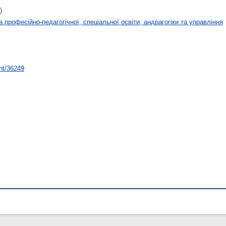
)
 професійно-педагогічної, спеціальної освіти, андрагогіки та управління
int/36249