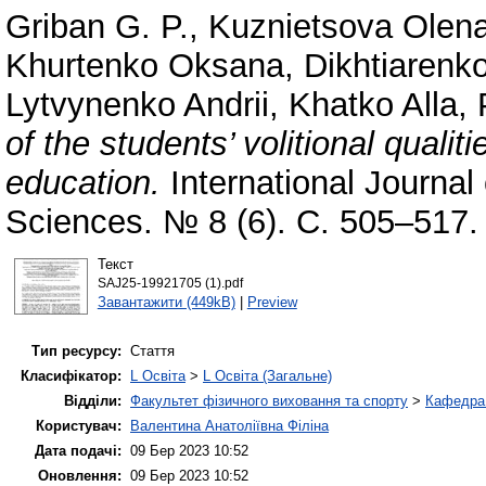
Griban G. P.
,
Kuznіetsova Оlen
Khurtenko Oksana
,
Dikhtiarenk
Lytvynenko Andrii
,
Khatko Alla
,
of the students’ volitional qualit
education.
International Journa
Sciences. № 8 (6). С. 505–517.
Текст
SAJ25-19921705 (1).pdf
Завантажити (449kB)
|
Preview
Тип ресурсу:
Стаття
Класифікатор:
L Освіта
>
L Освіта (Загальне)
Відділи:
Факультет фізичного виховання та спорту
>
Кафедра 
Користувач:
Валентина Анатоліївна Філіна
Дата подачі:
09 Бер 2023 10:52
Оновлення:
09 Бер 2023 10:52