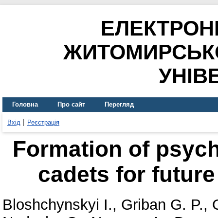
ЕЛЕКТРОН
ЖИТОМИРСЬК
УНІВ
Головна
Про сайт
Перегляд
Вхід
Реєстрація
Formation of psych
cadets for future
Bloshchynskyi I.
,
Griban G. P.
,