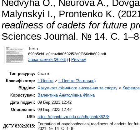
Nedvyha O.
,
Neurova A.
,
Dovga
Malynskyi I.
,
Prontenko K.
(202
readiness of cadets for future pr
Sciences Journal. № 14. С. 1–8
Текст
890b5cfd1e0cb4dfd0692f52d0f866cfb602.pdf
Завантажити (262kB)
|
Preview
Тип ресурсу:
Стаття
Класифікатор:
L Освіта
>
L Освіта (Загальне)
Відділи:
Факультет фізичного виховання та спорту
>
Кафедра 
Користувач:
Валентина Анатоліївна Філіна
Дата подачі:
09 Бер 2023 12:42
Оновлення:
09 Бер 2023 12:42
URI:
https://eprints.zu.edu.ua/id/eprint/36278
Formation of psychophysical readiness of cadets for futur
ДСТУ 8302:2015:
2021. № 14. С. 1–8.