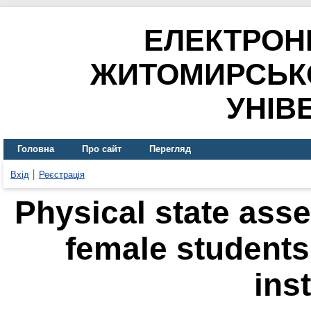
ЕЛЕКТРОН
ЖИТОМИРСЬК
УНІВ
Головна
Про сайт
Перегляд
Вхід
Реєстрація
Physical state asse
female students
ins