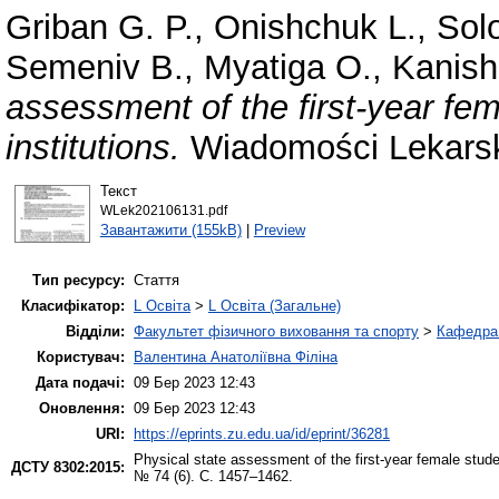
Griban G. P.
,
Onishchuk L.
,
Sol
Semeniv B.
,
Myatiga O.
,
Kanish
assessment of the first-year fem
institutions.
Wiadomości Lekarsk
Текст
WLek202106131.pdf
Завантажити (155kB)
|
Preview
Тип ресурсу:
Стаття
Класифікатор:
L Освіта
>
L Освіта (Загальне)
Відділи:
Факультет фізичного виховання та спорту
>
Кафедра 
Користувач:
Валентина Анатоліївна Філіна
Дата подачі:
09 Бер 2023 12:43
Оновлення:
09 Бер 2023 12:43
URI:
https://eprints.zu.edu.ua/id/eprint/36281
Physical state assessment of the first-year female studen
ДСТУ 8302:2015:
№ 74 (6). С. 1457–1462.