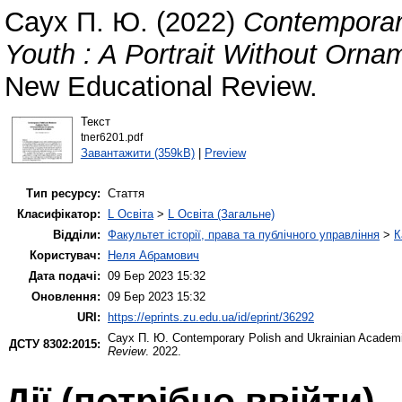
Саух П. Ю.
(2022)
Contemporar
Youth : A Portrait Without Orna
New Educational Review.
Текст
tner6201.pdf
Завантажити (359kB)
|
Preview
Тип ресурсу:
Стаття
Класифікатор:
L Освіта
>
L Освіта (Загальне)
Відділи:
Факультет історії, права та публічного управління
>
К
Користувач:
Неля Абрамович
Дата подачі:
09 Бер 2023 15:32
Оновлення:
09 Бер 2023 15:32
URI:
https://eprints.zu.edu.ua/id/eprint/36292
Саух П. Ю.
Contemporary Polish and Ukrainian Academic
ДСТУ 8302:2015:
Review
. 2022.
Дії ​​(потрібно ввійти)