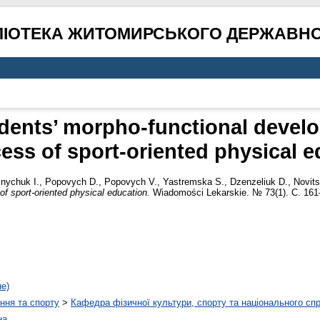
ЛІОТЕКА ЖИТОМИРСЬКОГО ДЕРЖАВНО
dents’ morpho-functional develo
ess of sport-oriented physical 
nychuk I.
,
Popovych D.
,
Popovych V.
,
Yastremska S.
,
Dzenzeliuk D.
,
Novits
of sport-oriented physical education.
Wiadomości Lekarskie. № 73(1). С. 161
не)
ння та спорту
>
Кафедра фізичної культури, спорту та національного сп
на