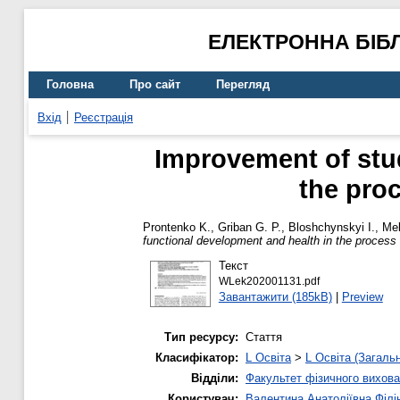
ЕЛЕКТРОННА БІБ
Головна
Про сайт
Перегляд
Вхід
Реєстрація
Improvement of stu
the proc
Prontenko K.
,
Griban G. P.
,
Bloshchynskyi I.
,
Mel
functional development and health in the process 
Текст
WLek202001131.pdf
Завантажити (185kB)
|
Preview
Тип ресурсу:
Стаття
Класифікатор:
L Освіта
>
L Освіта (Загаль
Відділи:
Факультет фізичного вихова
Користувач:
Валентина Анатоліївна Філі