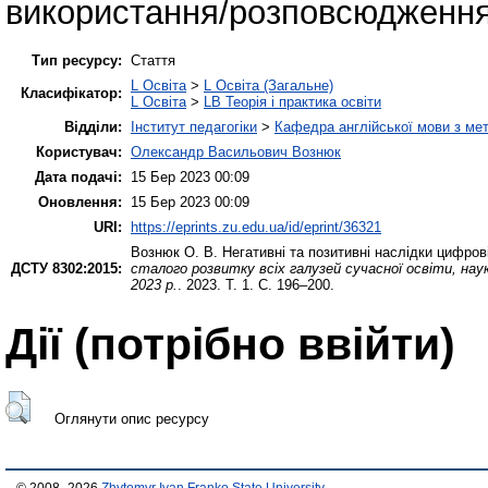
використання/розповсюдження
Тип ресурсу:
Стаття
L Освіта
>
L Освіта (Загальне)
Класифікатор:
L Освіта
>
LB Теорія і практика освіти
Відділи:
Інститут педагогіки
>
Кафедра англійської мови з мет
Користувач:
Олександр Васильович Вознюк
Дата подачі:
15 Бер 2023 00:09
Оновлення:
15 Бер 2023 00:09
URI:
https://eprints.zu.edu.ua/id/eprint/36321
Вознюк О. В.
Негативні та позитивні наслідки цифрові
ДСТУ 8302:2015:
сталого розвитку всіх галузeй сучасної освіти, наук
2023 р.
. 2023. Т. 1. С. 196–200.
Дії ​​(потрібно ввійти)
Оглянути опис ресурсу
© 2008–2026
Zhytomyr Ivan Franko State University