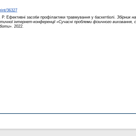
print/36327
 Р.
Ефективні засоби профілактики травмування у баскетболі.
Збірник н
ктичної інтернет-конференції «Сучасні проблеми фізичного виховання, 
оботи»
. 2022.