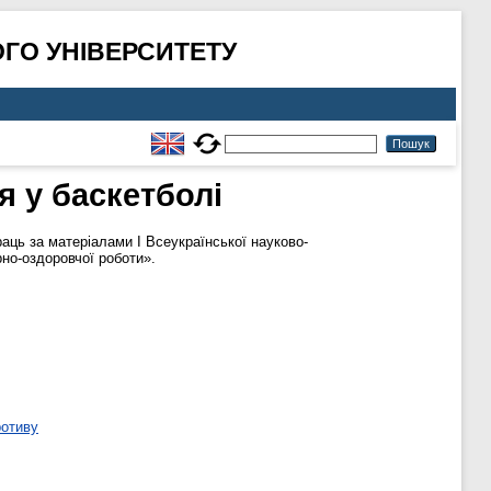
ГО УНІВЕРСИТЕТУ
 у баскетболі
аць за матеріалами І Всеукраїнської науково-
рно-оздоровчої роботи».
ротиву