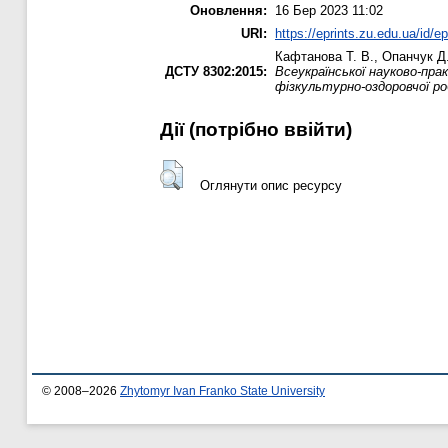
Оновлення:
16 Бер 2023 11:02
URI:
https://eprints.zu.edu.ua/id/e
Кафтанова Т. В.
,
Опанчук Д.
ДСТУ 8302:2015:
Всеукраїнської науково-пра
фізкультурно-оздоровчої р
Дії ​​(потрібно ввійти)
Оглянути опис ресурсу
© 2008–2026
Zhytomyr Ivan Franko State University