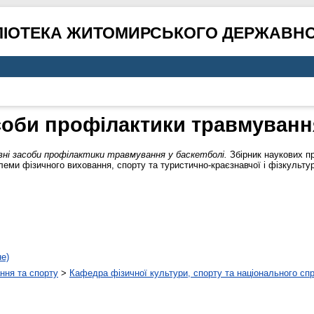
ЛІОТЕКА ЖИТОМИРСЬКОГО ДЕРЖАВНО
соби профілактики травмування
ні засоби профілактики травмування у баскетболі.
Збірник наукових пр
леми фізичного виховання, спорту та туристично-краєзнавчої і фізкульту
не)
ння та спорту
>
Кафедра фізичної культури, спорту та національного сп