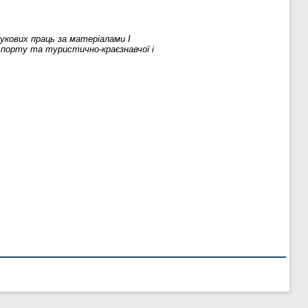
аукових праць за матеріалами І
спорту та туристично-краєзнавчої і