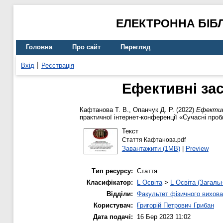
ЕЛЕКТРОННА БІБ
Головна
Про сайт
Перегляд
Вхід
Реєстрація
Ефективні за
Кафтанова Т. В.
,
Опанчук Д. Р.
(2022)
Ефектив
практичної інтернет-конференції «Сучасні проб
Текст
Стаття Кафтанова.pdf
Завантажити (1MB)
|
Preview
Тип ресурсу:
Стаття
Класифікатор:
L Освіта
>
L Освіта (Загаль
Відділи:
Факультет фізичного вихова
Користувач:
Григорій Петрович Грибан
Дата подачі:
16 Бер 2023 11:02