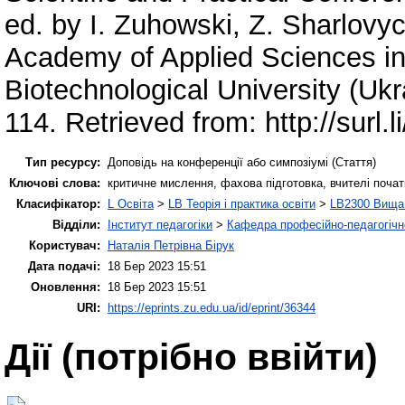
ed. by I. Zuhowski, Z. Sharlovyc
Academy of Applied Sciences in
Biotechnological University (Ukr
114. Retrieved from: http://surl.li
Тип ресурсу:
Доповідь на конференції або симпозіумі (Стаття)
Ключові слова:
критичне мислення, фахова підготовка, вчителі почат
Класифікатор:
L Освіта
>
LB Теорія і практика освіти
>
LB2300 Вища 
Відділи:
Інститут педагогіки
>
Кафедра професійно-педагогічної
Користувач:
Наталія Петрівна Бірук
Дата подачі:
18 Бер 2023 15:51
Оновлення:
18 Бер 2023 15:51
URI:
https://eprints.zu.edu.ua/id/eprint/36344
Дії ​​(потрібно ввійти)