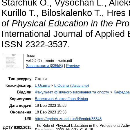
Starchuk O.
,
Vysochan L.
,
Aliek
Kurillo T.
,
Biloskalenko T.
,
Hres 
of Physical Education in the Prof
International Journal of Applied
ISSN 2322-3537.
Текст
vol.9.5 (2) – копія – копія.pdf
Завантажити (835kB)
|
Preview
Тип ресурсу:
Стаття
Класифікатор:
L Освіта
>
L Освіта (Загальне)
Відділи:
Факультет фізичного виховання та спорту
>
Кафедра 
Користувач:
Валентина Анатоліївна Філіна
Дата подачі:
18 Бер 2023 15:53
Оновлення:
18 Бер 2023 15:53
URI:
https://eprints.zu.edu.ua/id/eprint/36348
The Role of Physical Education in the Professional Activi
ДСТУ 8302:2015:
Physiology
. 2020. № 9(5). С. 6–15.