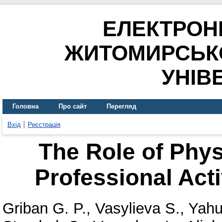
ЕЛЕКТРОН
ЖИТОМИРСЬК
УНІВ
Головна
Про сайт
Перегляд
Вхід
Реєстрація
The Role of Phys
Professional Acti
Griban G. P.
,
Vasylieva S.
,
Yahu