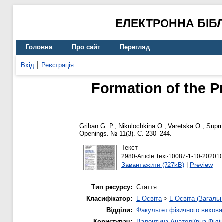
ЕЛЕКТРОННА БІБ
Головна
Про сайт
Перегляд
Вхід
Реєстрація
Formation of the P
Griban G. P.
,
Nikulochkina O.
,
Varetska O.
,
Supr
Openings. № 11(3). С. 230–244.
Текст
2980-Article Text-10087-1-10-20201
Завантажити (727kB)
|
Preview
Тип ресурсу:
Стаття
Класифікатор:
L Освіта
>
L Освіта (Загаль
Відділи:
Факультет фізичного вихова
Користувач:
Валентина Анатоліївна Філі