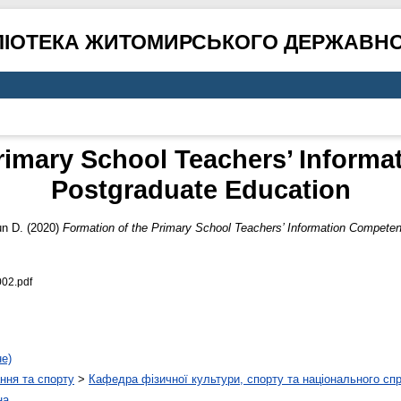
ЛІОТЕКА ЖИТОМИРСЬКОГО ДЕРЖАВНО
rimary School Teachers’ Inform
Postgraduate Education
un D.
(2020)
Formation of the Primary School Teachers’ Information Competen
002.pdf
не)
ння та спорту
>
Кафедра фізичної культури, спорту та національного сп
на