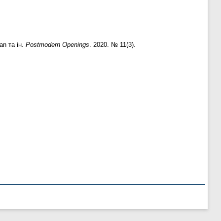
an та ін.
Postmodern Openings
. 2020. № 11(3).