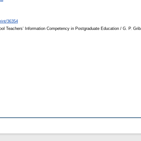
print/36354
ool Teachers’ Information Competency in Postgraduate Education / G. P. Grib