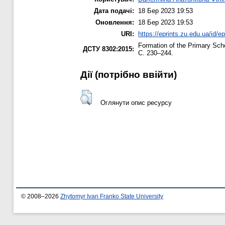
Дата подачі:
18 Бер 2023 19:53
Оновлення:
18 Бер 2023 19:53
URI:
https://eprints.zu.edu.ua/id/e
Formation of the Primary Sch
ДСТУ 8302:2015:
С. 230–244.
Дії ​​(потрібно ввійти)
Оглянути опис ресурсу
© 2008–2026
Zhytomyr Ivan Franko State University