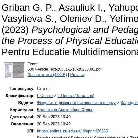
Griban G. P.
,
Asauliuk I.
,
Yahupo
Vasylieva S.
,
Oleniev D.
,
Yefime
(2023)
Psychological and Pedago
the Process of Physical Educati
Pentru Educatie Multidimension
Текст
5307-Article Text-20351-1-10-20230301.pdf
Завантажити (483kB)
|
Preview
Тип ресурсу:
Стаття
Класифікатор:
L Освіта
>
L Освіта (Загальне)
Відділи:
Факультет фізичного виховання та спорту
>
Кафедра 
Користувач:
Валентина Анатоліївна Філіна
Дата подачі:
20 Бер 2023 10:49
Оновлення:
20 Бер 2023 10:49
URI:
https://eprints.zu.edu.ua/id/eprint/36365