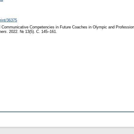
print/36375
d Communicative Competencies in Future Coaches in Olympic and Professional
ners
. 2022. № 13(5). С. 145–161.