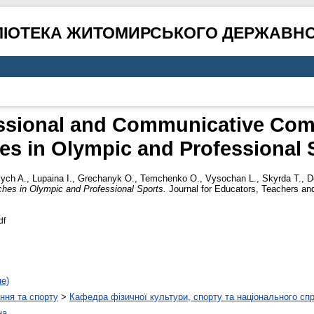
ЛІОТЕКА ЖИТОМИРСЬКОГО ДЕРЖАВНО
ssional and Communicative Com
s in Olympic and Professional 
vych A.
,
Lupaina I.
,
Grechanyk O.
,
Temchenko O.
,
Vysochan L.
,
Skyrda T.
,
D
es in Olympic and Professional Sports.
Journal for Educators, Teachers an
df
не)
ння та спорту
>
Кафедра фізичної культури, спорту та національного сп
на