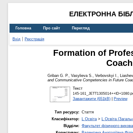
ЕЛЕКТРОННА БІБ
Головна
Про сайт
Перегляд
Вхід
Реєстрація
Formation of Profe
Coache
Griban G. P.
,
Vasylieva S.
,
Verbovskyi I.
,
Liashe
and Communicative Competencies in Future Coach
Текст
145-161_JETT1305014++ID+1080.p
Завантажити (651kB)
|
Preview
Тип ресурсу:
Стаття
Класифікатор:
L Освіта
>
L Освіта (Загаль
Відділи:
Факультет фізичного вихова
Користувач:
Валентина Анатоліївна Філі