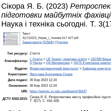
Сікора Я. Б.
(2023)
Ретроспек
підготовки майбутніх фахівці
Наука і техніка сьогодні. Т. 3(1
Текст
3(17)2023_Наука_і_техніка-417-427.pdf
Завантажити (525kB)
|
Preview
Тип ресурсу:
Стаття
L Освіта
>
LB Теорія і практика освіти
>
LB2300 Вища 
Класифікатор:
Q Наука
>
QA Математика
>
QA75 Електронні комп'ю
Відділи:
Фізико-математичний факультет
>
Кафедра комп’ютер
Користувач:
Ярослава Богданівна Сікора
Дата подачі:
30 Бер 2023 12:24
Оновлення:
30 Бер 2023 12:24
URI:
https://eprints.zu.edu.ua/id/eprint/36437
Сікора Я. Б.
Ретроспектива змісту професійної підгот
ДСТУ 8302:2015:
Т. 3(17). С. 416–426.